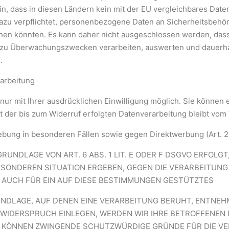
in, dass in diesen Ländern kein mit der EU vergleichbares Dat
zu verpflichtet, personenbezogene Daten an Sicherheitsbehö
ehen könnten. Es kann daher nicht ausgeschlossen werden, das
 zu Überwachungszwecken verarbeiten, auswerten und dauerhaf
.
rarbeitung
r mit Ihrer ausdrücklichen Einwilligung möglich. Sie können e
it der bis zum Widerruf erfolgten Datenverarbeitung bleibt vom 
bung in besonderen Fällen sowie gegen Direktwerbung (Art. 
UNDLAGE VON ART. 6 ABS. 1 LIT. E ODER F DSGVO ERFOLGT,
 BESONDEREN SITUATION ERGEBEN, GEGEN DIE VERARBEITU
 AUCH FÜR EIN AUF DIESE BESTIMMUNGEN GESTÜTZTES
UNDLAGE, AUF DENEN EINE VERARBEITUNG BERUHT, ENTNEHM
 WIDERSPRUCH EINLEGEN, WERDEN WIR IHRE BETROFFENEN
R KÖNNEN ZWINGENDE SCHUTZWÜRDIGE GRÜNDE FÜR DIE V