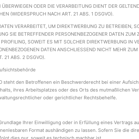
N ÜBERWIEGEN ODER DIE VERARBEITUNG DIENT DER GELTE
EN (WIDERSPRUCH NACH ART. 21 ABS. 1 DSGVO).
TEN VERARBEITET, UM DIREKTWERBUNG ZU BETREIBEN, SO 
UNG SIE BETREFFENDER PERSONENBEZOGENER DATEN ZUM
AS PROFILING, SOWEIT ES MIT SOLCHER DIREKTWERBUNG IN 
SONENBEZOGENEN DATEN ANSCHLIESSEND NICHT MEHR ZUM
21 ABS. 2 DSGVO).
ufsichtsbehörde
O steht den Betroffenen ein Beschwerderecht bei einer Aufsic
thalts, ihres Arbeitsplatzes oder des Orts des mutmaßlichen V
altungsrechtlicher oder gerichtlicher Rechtsbehelfe.
Grundlage Ihrer Einwilligung oder in Erfüllung eines Vertrags a
inenlesbaren Format aushändigen zu lassen. Sofern Sie die dir
olgt dies nur, soweit es technisch machbar ist.